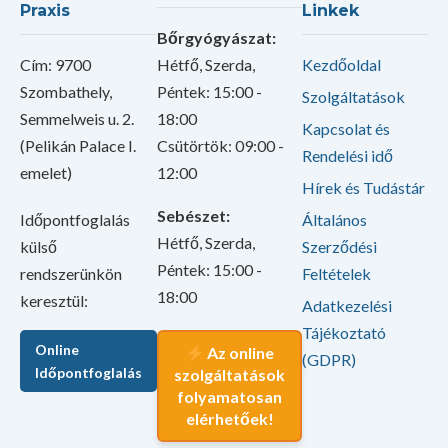
Praxis
Linkek
Bőrgyógyászat:
Cím: 9700
Hétfő, Szerda,
Kezdőoldal
Szombathely,
Péntek: 15:00 -
Szolgáltatások
Semmelweis u. 2.
18:00
Kapcsolat és
(Pelikán Palace I.
Csütörtök: 09:00 -
Rendelési idő
emelet)
12:00
Hírek és Tudástár
Sebészet:
Időpontfoglalás
Általános
Hétfő, Szerda,
külső
Szerződési
Péntek: 15:00 -
rendszerünkön
Feltételek
18:00
keresztül:
Adatkezelési
Tájékoztató
Online
Az online
(GDPR)
Időpontfoglalás
szolgáltatások
folyamatosan
elérhetőek!