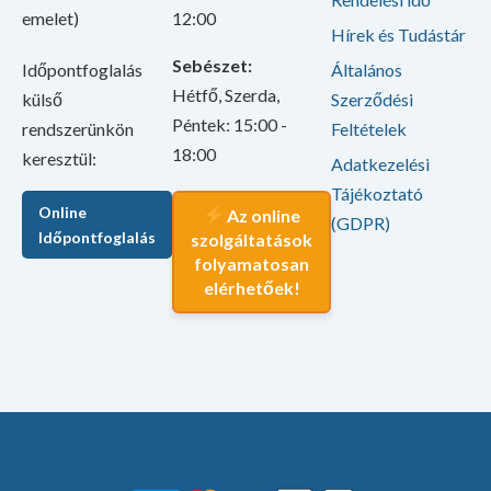
emelet)
12:00
Hírek és Tudástár
Sebészet:
Időpontfoglalás
Általános
Hétfő, Szerda,
külső
Szerződési
Péntek: 15:00 -
rendszerünkön
Feltételek
18:00
keresztül:
Adatkezelési
Tájékoztató
Online
Az online
(GDPR)
Időpontfoglalás
szolgáltatások
folyamatosan
elérhetőek!