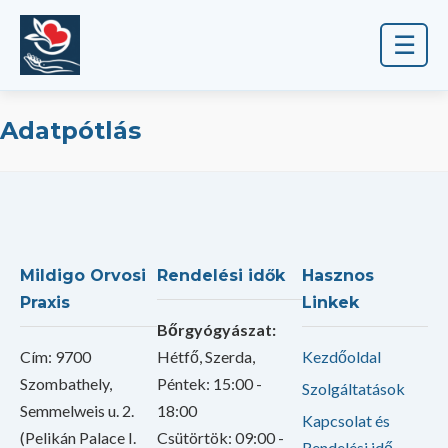
☰
Adatpótlás
Mildigo Orvosi
Rendelési idők
Hasznos
Praxis
Linkek
Bőrgyógyászat:
Cím: 9700
Hétfő, Szerda,
Kezdőoldal
Szombathely,
Péntek: 15:00 -
Szolgáltatások
Semmelweis u. 2.
18:00
Kapcsolat és
(Pelikán Palace I.
Csütörtök: 09:00 -
Rendelési idő