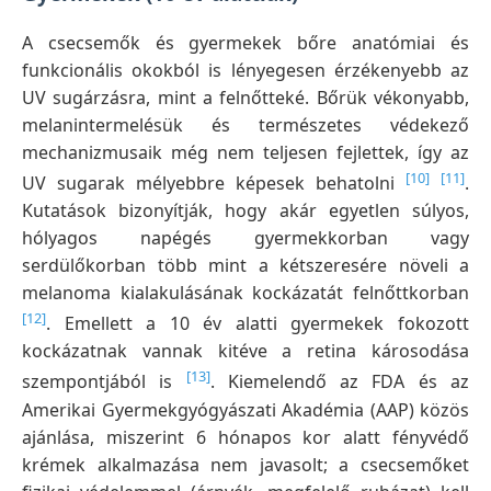
A csecsemők és gyermekek bőre anatómiai és
funkcionális okokból is lényegesen érzékenyebb az
UV sugárzásra, mint a felnőtteké. Bőrük vékonyabb,
melanintermelésük és természetes védekező
mechanizmusaik még nem teljesen fejlettek, így az
[10]
[11]
UV sugarak mélyebbre képesek behatolni
.
Kutatások bizonyítják, hogy akár egyetlen súlyos,
hólyagos napégés gyermekkorban vagy
serdülőkorban több mint a kétszeresére növeli a
melanoma kialakulásának kockázatát felnőttkorban
[12]
. Emellett a 10 év alatti gyermekek fokozott
kockázatnak vannak kitéve a retina károsodása
[13]
szempontjából is
. Kiemelendő az FDA és az
Amerikai Gyermekgyógyászati Akadémia (AAP) közös
ajánlása, miszerint 6 hónapos kor alatt fényvédő
krémek alkalmazása nem javasolt; a csecsemőket