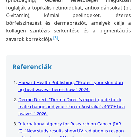
foglalják a topikális retinoidokat, antioxidánsokat (pl.
C-vitamin), kémiai peelingeket, lézeres
bőrfelszínezést és dermabráziót, amelyek célja a
kollagén szintézis serkentése és a pigmentációs
[5]
zavarok korrekciója
.
Referenciák
Harvard Health Publishing. "Protect your skin duri
ng heat waves - here's how." 2024.
Dermo Direct. "Dermo Direct's expert guide to cli
mate change and your skin in Australia's 40°C+ hea
twaves." 2026.
International Agency for Research on Cancer (IAR
C). "New study results show UV radiation is respon