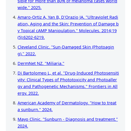
sible for more than 80% of melanoma cases world
wide." 2025.
Amaro-Ortiz A, Yan B, D'Orazio JA. "Ultraviolet Radi
ation, Aging and the Skin: Prevention of Damage b
y Topical cAMP Manipulation." Molecules. 2014;19
(5):6202-6219.
Cleveland Clinic. "Sun-Damaged Skin (Photoagin
g)." 2022.
DermNet NZ. "Miliaria."
Di Bartolomeo L, et al. "Drug-Induced Photosensiti
vity: Clinical Types of Phototoxicity and Photoaller
gy and Pathogenetic Mechanisms." Frontiers in All
ergy. 2022.
American Academy of Dermatology. "How to treat
a sunburn." 2024.
Mayo Clinic. "Sunburn - Diagnosis and treatment."
2024.