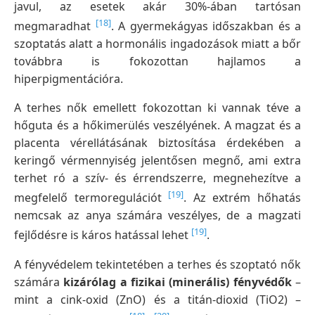
javul, az esetek akár 30%-ában tartósan
[18]
megmaradhat
. A gyermekágyas időszakban és a
szoptatás alatt a hormonális ingadozások miatt a bőr
továbbra is fokozottan hajlamos a
hiperpigmentációra.
A terhes nők emellett fokozottan ki vannak téve a
hőguta és a hőkimerülés veszélyének. A magzat és a
placenta vérellátásának biztosítása érdekében a
keringő vérmennyiség jelentősen megnő, ami extra
terhet ró a szív- és érrendszerre, megnehezítve a
[19]
megfelelő termoregulációt
. Az extrém hőhatás
nemcsak az anya számára veszélyes, de a magzati
[19]
fejlődésre is káros hatással lehet
.
A fényvédelem tekintetében a terhes és szoptató nők
számára
kizárólag a fizikai (minerális) fényvédők
–
mint a cink-oxid (ZnO) és a titán-dioxid (TiO2) –