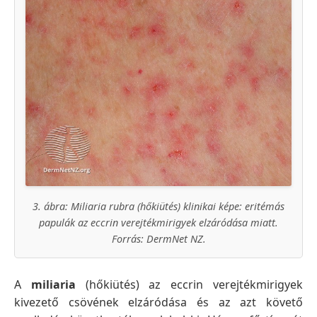
3. ábra: Miliaria rubra (hőkiütés) klinikai képe: eritémás
papulák az eccrin verejtékmirigyek elzáródása miatt.
Forrás: DermNet NZ.
A
miliaria
(hőkiütés) az eccrin verejtékmirigyek
kivezető csövének elzáródása és az azt követő