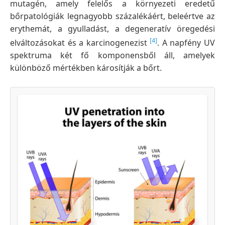
mutagén, amely felelős a környezeti eredetű
bőrpatológiák legnagyobb százalékáért, beleértve az
erythemát, a gyulladást, a degeneratív öregedési
[4]
elváltozásokat és a karcinogenezist
. A napfény UV
spektruma két fő komponensből áll, amelyek
különböző mértékben károsítják a bőrt.