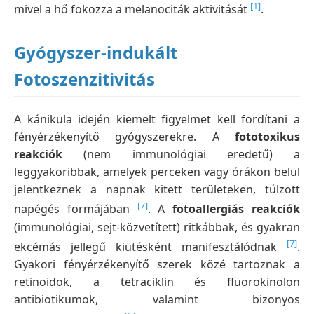
[1]
mivel a hő fokozza a melanociták aktivitását
.
Gyógyszer-indukált
Fotoszenzitivitás
A kánikula idején kiemelt figyelmet kell fordítani a
fényérzékenyítő gyógyszerekre. A
fototoxikus
reakciók
(nem immunológiai eredetű) a
leggyakoribbak, amelyek perceken vagy órákon belül
jelentkeznek a napnak kitett területeken, túlzott
[7]
napégés formájában
. A
fotoallergiás reakciók
(immunológiai, sejt-közvetített) ritkábbak, és gyakran
[7]
ekcémás jellegű kiütésként manifesztálódnak
.
Gyakori fényérzékenyítő szerek közé tartoznak a
retinoidok, a tetraciklin és fluorokinolon
antibiotikumok, valamint bizonyos