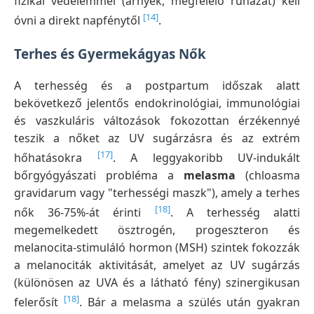
fizikai védelemmel (árnyék, megfelelő ruházat) kell
[14]
óvni a direkt napfénytől
.
Terhes és Gyermekágyas Nők
A terhesség és a postpartum időszak alatt
bekövetkező jelentős endokrinológiai, immunológiai
és vaszkuláris változások fokozottan érzékennyé
teszik a nőket az UV sugárzásra és az extrém
[17]
hőhatásokra
. A leggyakoribb UV-indukált
bőrgyógyászati probléma a
melasma
(chloasma
gravidarum vagy "terhességi maszk"), amely a terhes
[18]
nők 36-75%-át érinti
. A terhesség alatti
megemelkedett ösztrogén, progeszteron és
melanocita-stimuláló hormon (MSH) szintek fokozzák
a melanociták aktivitását, amelyet az UV sugárzás
(különösen az UVA és a látható fény) szinergikusan
[18]
felerősít
. Bár a melasma a szülés után gyakran