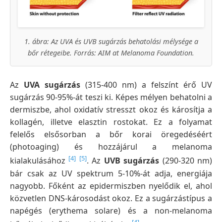
1. ábra: Az UVA és UVB sugárzás behatolási mélysége a
bőr rétegeibe. Forrás: AIM at Melanoma Foundation.
Az
UVA sugárzás
(315-400 nm) a felszínt érő UV
sugárzás 90-95%-át teszi ki. Képes mélyen behatolni a
dermiszbe, ahol oxidatív stresszt okoz és károsítja a
kollagén, illetve elasztin rostokat. Ez a folyamat
felelős elsősorban a bőr korai öregedéséért
(photoaging) és hozzájárul a melanoma
[4]
[5]
kialakulásához
. Az
UVB sugárzás
(290-320 nm)
bár csak az UV spektrum 5-10%-át adja, energiája
nagyobb. Főként az epidermiszben nyelődik el, ahol
közvetlen DNS-károsodást okoz. Ez a sugárzástípus a
napégés (erythema solare) és a non-melanoma
[4]