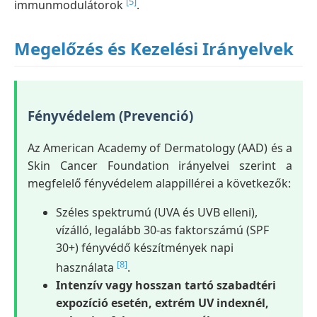
[5]
immunmodulátorok
.
Megelőzés és Kezelési Irányelvek
Fényvédelem (Prevenció)
Az American Academy of Dermatology (AAD) és a
Skin Cancer Foundation irányelvei szerint a
megfelelő fényvédelem alappillérei a következők:
Széles spektrumú (UVA és UVB elleni),
vízálló, legalább 30-as faktorszámú (SPF
30+) fényvédő készítmények napi
[8]
használata
.
Intenzív vagy hosszan tartó szabadtéri
expozíció esetén, extrém UV indexnél,