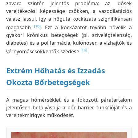
zavara szintén jelentős probléma: az idősek
verejtékezési képessége csökken, a vazodilatációs
válasz lassul, így a hőguta kockázata szignifikánsan
[16]
magasabb
. Ezt a kockázatot tovább növelik a
gyakori krónikus betegségek (pl. szívelégtelenség,
diabetes) és a polifarmácia, különösen a vízhajtók és
[16]
vérnyomáscsökkentők szedése
.
Extrém Hőhatás és Izzadás
Okozta Bőrbetegségek
A magas hőmérséklet és a fokozott páratartalom
jelentősen befolyásolja a bőr barrier funkcióját és a
verejtékmirigyek működését.