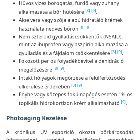
Hűvös vizes borogatás, fürdő vagy zuhany
[8]
[9]
alkalmazása a bőr hűtésére
.
Aloe vera vagy szója alapú hidratáló krémek
[8]
[9]
használata nedves bőrön
.
Nem-szteroid gyulladáscsökkentők (NSAID),
mint az ibuprofen vagy aszpirin alkalmazása a
[8]
[9]
gyulladás és a fájdalom csökkentésére
.
Fokozott per os folyadékbevitel a dehidráció
[8]
[9]
megelőzésére
.
Intakt hólyagok megőrzése a felülfertőződés
[8]
[9]
elkerülése érdekében
.
Enyhe vagy közepes fokú napégés esetén 1%-os
[9]
topikális hidrokortizon krém alkalmazható
.
Photoaging Kezelése
A krónikus UV expozíció okozta bőrkárosodás
(photoaging) kezelési lehetőségei magukban