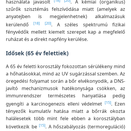
[18]
[20]
használata javasolt
. A kémiai (organikus)
szűrők szisztémás felszívódása miatt (amelyek az
anyatejben is megjelenhetnek) alkalmazásuk
[18]
[20]
kerülendő
. A széles spektrumú fizikai
fényvédők mellett kiemelt szerepet kap a megfelelő
ruházat és a direkt napfény kerülése.
Idősek (65 év felettiek)
A 65 év feletti korosztály fokozottan sérülékeny mind
a hőhatásokkal, mind az UV sugárzással szemben. Az
öregedési folyamat során a bőr elvékonyodik, a DNS-
javító mechanizmusok hatékonysága csökken, az
immunrendszer természetes hanyatlása pedig
[15]
gyengíti a karcinogenezis elleni védelmet
. Ezen
tényezők kumulatív hatása miatt a bőrrák okozta
halálesetek több mint fele ebben a korosztályban
[15]
következik be
. A hőszabályozás (termoreguláció)