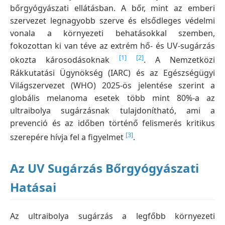
bőrgyógyászati ellátásban. A bőr, mint az emberi
szervezet legnagyobb szerve és elsődleges védelmi
vonala a környezeti behatásokkal szemben,
fokozottan ki van téve az extrém hő- és UV-sugárzás
[1]
[2]
okozta károsodásoknak
. A Nemzetközi
Rákkutatási Ügynökség (IARC) és az Egészségügyi
Világszervezet (WHO) 2025-ös jelentése szerint a
globális melanoma esetek több mint 80%-a az
ultraibolya sugárzásnak tulajdonítható, ami a
prevenció és az időben történő felismerés kritikus
[3]
szerepére hívja fel a figyelmet
.
Az UV Sugárzás Bőrgyógyászati
Hatásai
Az ultraibolya sugárzás a legfőbb környezeti