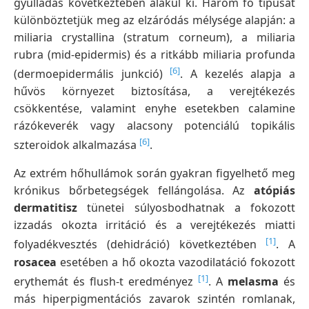
gyulladás következtében alakul ki. Három fő típusát
különböztetjük meg az elzáródás mélysége alapján: a
miliaria crystallina (stratum corneum), a miliaria
rubra (mid-epidermis) és a ritkább miliaria profunda
[6]
(dermoepidermális junkció)
. A kezelés alapja a
hűvös környezet biztosítása, a verejtékezés
csökkentése, valamint enyhe esetekben calamine
rázókeverék vagy alacsony potenciálú topikális
[6]
szteroidok alkalmazása
.
Az extrém hőhullámok során gyakran figyelhető meg
krónikus bőrbetegségek fellángolása. Az
atópiás
dermatitisz
tünetei súlyosbodhatnak a fokozott
izzadás okozta irritáció és a verejtékezés miatti
[1]
folyadékvesztés (dehidráció) következtében
. A
rosacea
esetében a hő okozta vazodilatáció fokozott
[1]
erythemát és flush-t eredményez
. A
melasma
és
más hiperpigmentációs zavarok szintén romlanak,