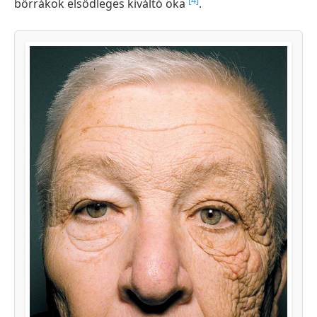
bőrrákok elsődleges kiváltó oka
.