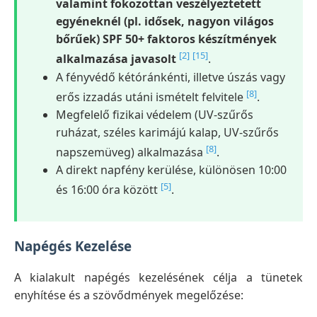
valamint fokozottan veszélyeztetett
egyéneknél (pl. idősek, nagyon világos
bőrűek) SPF 50+ faktoros készítmények
[2]
[15]
alkalmazása javasolt
.
A fényvédő kétóránkénti, illetve úszás vagy
[8]
erős izzadás utáni ismételt felvitele
.
Megfelelő fizikai védelem (UV-szűrős
ruházat, széles karimájú kalap, UV-szűrős
[8]
napszemüveg) alkalmazása
.
A direkt napfény kerülése, különösen 10:00
[5]
és 16:00 óra között
.
Napégés Kezelése
A kialakult napégés kezelésének célja a tünetek
enyhítése és a szövődmények megelőzése: